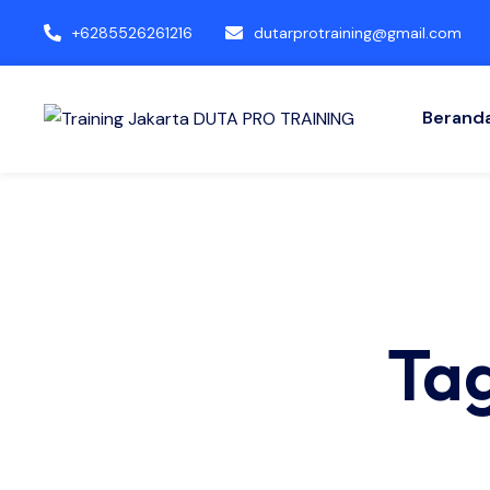
+6285526261216
dutarprotraining@gmail.com
Berand
Ta