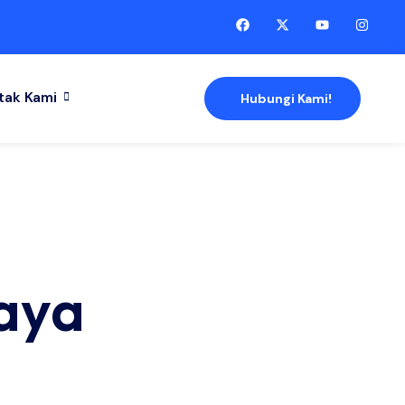
tak Kami
Hubungi Kami!
aya