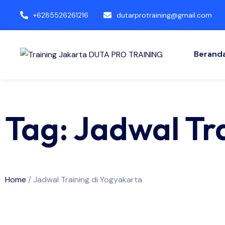
+6285526261216
dutarprotraining@gmail.com
Berand
Tag: Jadwal Tr
Home
/
Jadwal Training di Yogyakarta