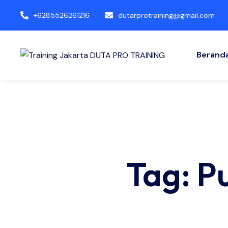
+6285526261216
dutarprotraining@gmail.com
Berand
Tag: P