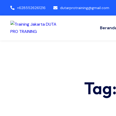
+6285526261216
dutarprotraining@gmail.com
Berand
Tag: